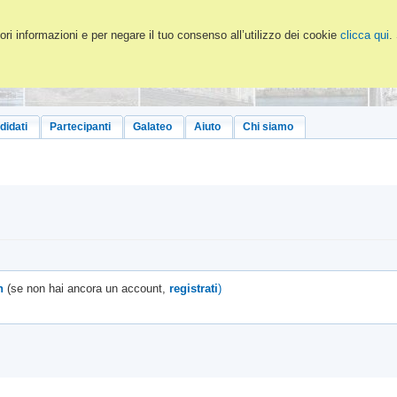
ri informazioni e per negare il tuo consenso all’utilizzo dei cookie
clicca qui
.
didati
Partecipanti
Galateo
Aiuto
Chi siamo
n
(se non hai ancora un account,
registrati
)