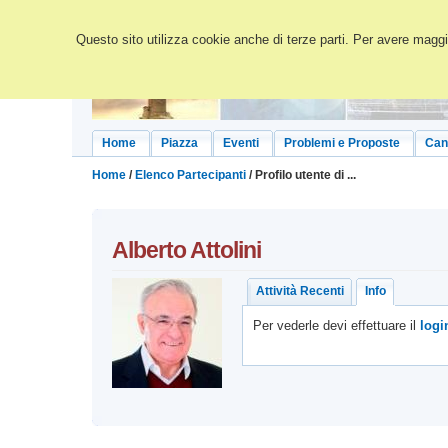
Questo sito utilizza cookie anche di terze parti. Per avere maggio
Home
Piazza
Eventi
Problemi e Proposte
Can
Home
/
Elenco Partecipanti
/ Profilo utente di ...
Alberto
Attolini
Attività Recenti
Info
Per vederle devi effettuare il
logi